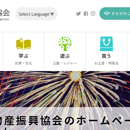
すかがわ
Select Language
▼
学ぶ
遊ぶ
買う
史跡・文化
公園・レジャー
お土産・特産品
物産振興協会のホームペ