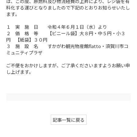
は、この度、原燃料及び物流経費の上昇により、レジ袋を有
料化する運びとなりましたので下記のとおりお知らせいたし
ます。
１ 実 施 日 令和４年６月１日（水）より
２ 価 格 等 【ビニール袋】大８円・中５円・小３
円 【紙袋】３０円
３ 施 設 名 すかがわ観光物産館flatto・須賀川市コ
ミュニティプラザ
ご不便をおかけしますが、ご了承くださいますようお願い申
し上げます。
記事一覧に戻る