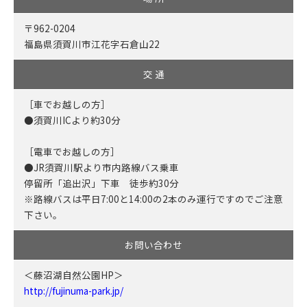
〒962-0204
福島県須賀川市江花字石倉山22
交 通
［車でお越しの方］
●須賀川ICより約30分
［電車でお越しの方］
●JR須賀川駅より市内路線バス乗車
停留所「追出沢」下車 徒歩約30分
※路線バスは平日7:00と14:00の2本のみ運行ですのでご注意
下さい。
お問い合わせ
＜藤沼湖自然公園HP＞
http://fujinuma-park.jp/