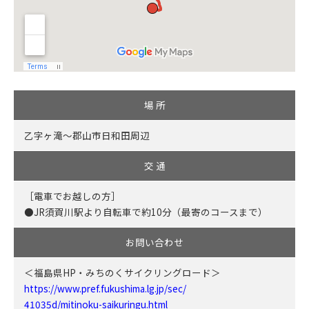
場 所
乙字ヶ滝～郡山市日和田周辺
交 通
［電車でお越しの方］
●JR須賀川駅より自転車で約10分（最寄のコースまで）
お問い合わせ
＜福島県HP・みちのくサイクリングロード＞
https://www.pref.fukushima.lg.jp/sec/
41035d/mitinoku-saikuringu.html