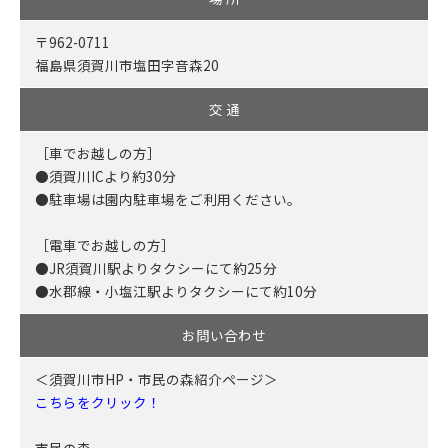
〒962-0711
福島県須賀川市塩田字音森20
交 通
［車でお越しの方］
●須賀川ICより約30分
●駐車場は園内駐車場をご利用ください。
［電車でお越しの方］
●JR須賀川駅よりタクシーにて約25分
●水郡線・小塩江駅よりタクシーにて約10分
お問い合わせ
＜須賀川市HP・市民の森紹介ページ＞
こちらをクリック！
市民の森