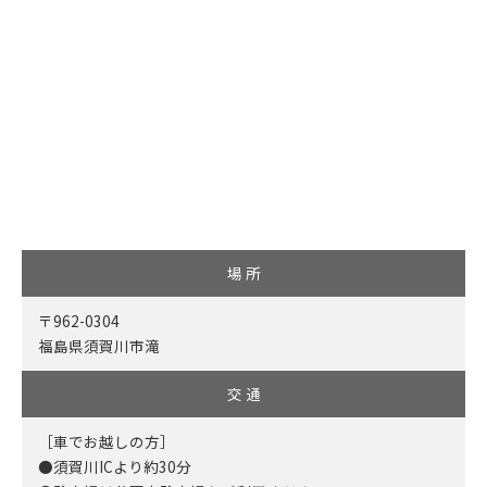
場 所
〒962-0304
福島県須賀川市滝
交 通
［車でお越しの方］
●須賀川ICより約30分